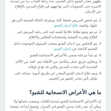
بظهور مخدر الشبو داخل الجسم، تبدأ رحلة العذاب بدأ من صدمة
الاسرة حتى الصعوبات التي تواجههم في إقناع المدمن بالإقلاع
عن الادمان.
يتم فحص المريض فحصًا كليا، ومعرفة الحالة الصحية التي هو
عليها، وكيفية
علاج ادمان الشبو
.
ثم يتم وضع نظامًا علاجيًا يُعتمد فيه على رغبة المريض في
العلاج وقدرته الصحية واستعداده للتعافي والاقلاع
يتم التخلص من ادمان الشبو بسحب السموم الموجودة داخل
الجسم الناتجة عن
ادمان الشبو
.
ثم تبدأ مرحلة تسمى بالأعراض الانسحابية للشبو
وبتعاون فريق عمل متكامل من الأطباء يتم الحد من الآلام
الشديدة التي تحدث للمدمن والتي قد تؤدي لوفاته
ويتم علاج ادمان الشبو المخدر عن طريق أدوية تساعد على
تقليل تأثير مخدر الشبو من الجسم.
ما هي الأعراض الانسحابية للشبو؟
إن الأعراض الانسحابية للشبو شديدة للغاية، ويصعب تحملها ولا
يمكن أن تتم رعاية مدمن الشبو في المنزل، وينصح إيداعه مصحة