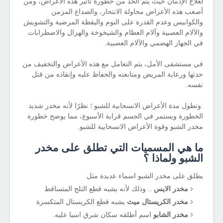
لعلاج الإدمان حيث يتم الحد من خطورة تأثير هذه الأعراض، ومن
أصعب هذه الأعراض محاولة الانتحار، والصداع المزمن
والكوابيس وعدم القدرة على النوم واليقظة المرضية والتشويش
والآلام العصبية وآلام العظام والشيخوخة والهزال والاضطرابات
في الجهاز الهضمي والآلام العصبية.
في مستشفى الأمل، يتم التعامل مع هذه الأعراض والتخفيف من
حدتها ورعاية المريض ومتابعته والحفاظ عليه وإنقاذه من قتل
نفسه.
وتطول مدة الأعراض الانسحابية للشبو ؛ نظرًا لأنه مخدر شديد
الخطورة ويستمر في الجسم قرابة الأسبوع، مما يوضح خطورة
مخدر الشبو وقوة الأعراض الانسحابية للشبو.
ما هي المسميات التي تطلق على مخدر
الشبو ولماذا ؟
يطلق على مخدر الشبو اسماء عديدة مثل
مخدر الايس
.. وذلك لأنه يشبه قطع الثلج المتساقط
مخدر الكريستال ميث
يشبه قطع الكريستال المتكسرة
مخدر الشابو
اسم أطلقه سكان شرق اسيا عليه.