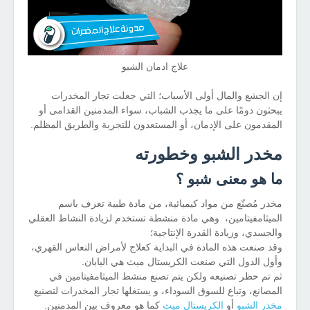
علاج ادمان الشبو
إن الجشع والمال أولى الأسباب؛ التي جعلت تجار المخدرات
يبحثون دومًا على ما يجذب الشباب، سواء المدمنين القدامى أو
المقدمون على الإدمان، أو المستعدون للتجربة والطريق المظلم.
مخدر الشبو وخطورته
ما هو معنى شبو ؟
مخدر مُصنّع من مواد كيميائية، من مادة طبية تعرف باسم
الميثامفيتامين، وهي مادة منشطة تستخدم لزيادة النشاط العقلي
والجسدي، وزيادة القدرة الإنتاجية؛
وقد صنعت هذه المادة في البداية كعلاج لأمراض النعاس القهري،
وأول الدول التي صنعت الكريستال ميث هي اليابان.
ثم تم حظر تصنيعه ولكن يتم تصنع منشط الميثامفيتامين في
المصانع، وتباع للسوق السوداء، و يستغلها تجار المخدرات لتصنيع
مخدر الشبو
أو
الكريستال ميث
كما هو معروف بين المدمنين.