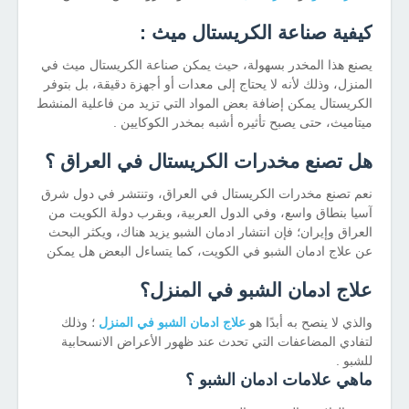
كيفية صناعة الكريستال ميث :
يصنع هذا المخدر بسهولة، حيث يمكن صناعة الكريستال ميث في
المنزل، وذلك لأنه لا يحتاج إلى معدات أو أجهزة دقيقة، بل بتوفر
الكريستال يمكن إضافة بعض المواد التي تزيد من فاعلية المنشط
ميتاميث، حتى يصبح تأثيره أشبه بمخدر الكوكايين .
هل تصنع مخدرات الكريستال في العراق ؟
نعم تصنع مخدرات الكريستال في العراق، وتنتشر في دول شرق
آسيا بنطاق واسع، وفي الدول العربية، وبقرب دولة الكويت من
العراق وإيران؛ فإن انتشار ادمان الشبو يزيد هناك، ويكثر البحث
عن علاج ادمان الشبو في الكويت، كما يتساءل البعض هل يمكن
علاج ادمان الشبو في المنزل؟
والذي لا ينصح به أبدًا هو
علاج ادمان الشبو في المنزل
؛ وذلك
لتفادي المضاعفات التي تحدث عند ظهور الأعراض الانسحابية
للشبو .
ماهي علامات ادمان الشبو ؟