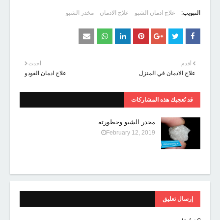
التبويب:
علاج ادمان الشبو
علاج الادمان
مخدر الشبو
أقدم
أحدث
علاج الادمان في المنزل
علاج ادمان الفودو
قد تُعجبك هذه المشاركات
مخدر الشبو وخطورته
February 12, 2019
إرسال تعليق